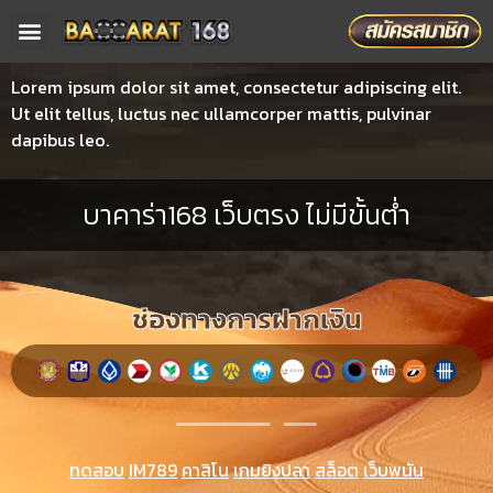
หน้าหลัก
บาคาร่าออนไลน์
สล็อตออนไลน์
โปรโมชั่น
Lorem ipsum dolor sit amet, consectetur adipiscing elit.
Ut elit tellus, luctus nec ullamcorper mattis, pulvinar
dapibus leo.
บาคาร่า168 เว็บตรง ไม่มีขั้นต่ํา
ช่องทางการฝากเงิน
ทดสอบ
IM789
คาสิโน
เกมยิงปลา
สล็อต
เว็บพนัน