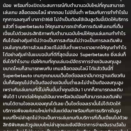
น้อย พร้อมที่จะเปิดประสบการณ์กับตำนานฉบับใหม่ที่คุณสามารถ
เล่นเกม สล็อตออนไลน์ ฝากถอน ไม่มีขั้นต่ํา พร้อมกับการทำกำไรใน
ทุกการลงทุนที่ บาคาร่า168 ไม่จำเป็นต้องใช้เงินสูงวันนี้เปิดให้บริการ
แล้วที่ Superbetauto ให้คุณสามารถเข้าถึงการเดิมพันเกมที่เต็ม
เปี่ยมไปด้วยประสิทธิภาพกับตำนานฉบับใหม่ให้คุณเล่นเกมทำกำไร
คืนได้อย่างคุ้มค่าไม่ว่าจะเป็นการสะท้อนไม่ว่าจะเป็นการลงเดิมพัน
เจนในทุกบริการล้วนแล้วแต่ไม่มีขั้นต่ำเพราะเราอยากให้คุณทำกำไร
ได้อย่างคุ้มค่าในแบบฉบับที่ดีที่สุดนั่นเอง Superbetauto ยิ่งเล่นก็
ยิ่งได้กำไรงาม ต่อให้เกมที่คุณเล่นจะมีอัตราการจ่ายเงินลงทุนสูง
ขนาดไหนก็สามารถพบกับ เกมสล็อตออนไลน์ ได้แล้ววันนี้ที่
Superbetauto เกมทุกเกมบนเว็บไซต์ของเรามีมาตรฐานเดียวกัน
นั่นก็คือคุณไม่จำเป็นต้องจ่ายเงินขั้นต่ำและไม่จำเป็นต้องลงทุนสูง
เพราะกันเล่นเกมที่นี่ไม่เห็นขั้นต่ำคุณมีเงิน 1 บาทก็สามารถลงเดิม
พันได้ 1 บาทต่อให้คุณมีเงินมากหรือเงินน้อยก็สามารถลงเดิมพัน
เกมได้ตามใจชอบของคุณได้เลย เว็บไซต์ของเรานั้นไม่ได้เปิดให้
บริการเพียงแค่เกมใหม่เท่านั้นแต่ยังมาพร้อมกับการบริการในรูป
แบบที่ใหม่ล่าสุดไม่ว่าจะเป็นการเล่นเกมกับบริการที่เต็มเปี่ยมไปด้วย
สิทธิพิเศษแล้วรูปแบบใหม่ล่าสุดและยังมีอัตราการจ่ายเงินรางวัลใน