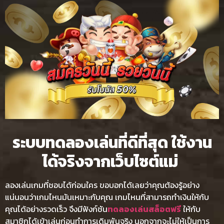
ระบบทดลองเล่นที่ดีที่สุด ใช้งาน
ได้จริงจากเว็บไซต์แม่
ลองเล่นเกมที่ชอบได้ก่อนใคร ขอบอกได้เลยว่าคุณต้องรู้อย่าง
แน่นอนว่าเกมไหนมันเหมาะกับคุณ เกมไหนที่สามารถทำเงินให้กับ
คุณได้อย่างรวดเร็ว จึงมีฟังก์ชัน
ทดลองเล่นสล็อตฟรี
ให้กับ
สมาชิกได้เข้าเล่นก่อนทำการเดิมพันจริง นอกจากจะไม่ให้เป็นการ