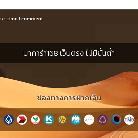
next time I comment.
บาคาร่า168 เว็บตรง ไม่มีขั้นต่ํา
ช่องทางการฝากเงิน