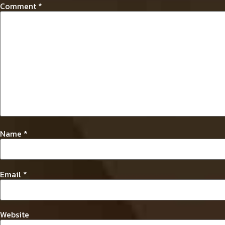
Comment
*
Name
*
Email
*
Website