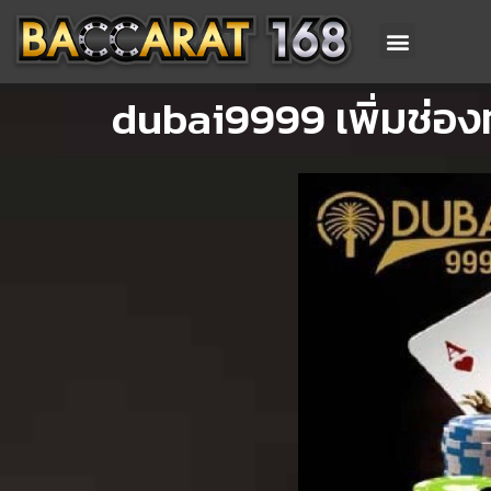
บาคาร่าออนไลน์
สล็อตออนไลน์
dubai9999 เพิ่มช่อง