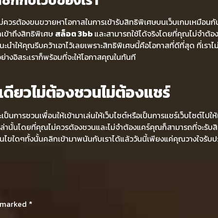
ะไม่ควรต้องขนขวายหาโอกาสในการเข้ารับสิทธิพิเศษบนเว็บเกมเหมือนกันพ
ข้าถึงสิทธิพิเศษ
สล็อต 3bb
และสามารถใช้ได้จริงโดยที่คุณไม่จำต้องต
นะนำให้คุณรีบคว้าเอาไว้เลยเพราะสิทธิพิเศษนี้คือโอกาสที่ดีที่สุด ที่
างอิสระเราก็พร้อมที่จะให้โอกาสคุณในทันที
งเดียวไม่ต้องชวนไม่ต้องแชร์
เป็นการชวนเพื่อนให้เข้ามาเล่นให้เว็บไซต์หรือเป็นการแชร์เว็บไซต์ไปให
เหล่านั้นโดยที่คุณไม่ควรต้องชวนและไม่จำต้องแคร์คุณก็สามารถที่จะรั
ื่อนไขใดๆทั้งนั้นคลิกเข้ามาพนันกับเราได้แล้ววันนี้เพียงแค่คุณวางใจรั
e marked
*