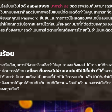
อนไลน์บนเว็บไซด์
dubai9999
บาคาร่า dg
ของเราพร้อมกับสามารถรับเ
็บเกมของเราก็ลองรับจากฟอร์มแบบนี้ทั้งหมดจึงทำให้คุณสามารถที่จะ
เพียงแค่คุณมี Password ยืนยันและการดาวน์โหลดแอปพลิเคชั่นลงบนอุปก
ให้คุณกดรับโอกาสเหล่านี้ไว้ก่อนเพื่อผลตามมาที่ดีต่อตัวของคุณเองรั
างอิสระทั้งยังสามารถดำเนินการได้ตามที่คุณต้องการโดยที่ไม่จำเป็นจะ
นร้อย
กับข้อมูลการใช้งานจริงๆจึงทำให้คุณอาจจะเซ็งและไม่มีอารมณ์ที่จะเล่
คุณโดยการใช้งาน
สล็อต เว็บตรงไม่ผ่านเอเย่นต์ไม่มีขั้นต่ำ
ที่มีทั้ง
ถือได้เลยว่าเป็นเกมแท้และเป็นเกมที่เปิดให้บริการบนเว็บหลัก 100% ทำ
จึงอยากให้คุณใช้งานกับเว็บเกมที่มีความพร้อมในด้านของการให้บริกา
นของคุณทันที