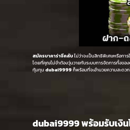
สมัครบาคาร่าจีคลับ
ไม่ว่าจะเป็นสิทธิพิเศษหรือกา
โดยที่คุณไม่จำต้องวุ่นวายกับระบบการจัดการทั้งขอ
ทุ้มทุน
dubai9999
ก็พร้อมที่จะอำนวยความสะดวกให้
dubai9999
พร้อมรับเงินไ