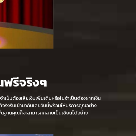
้นฟรีจริงๆ
จำเป็นต้องเสียเงินเพิ่มเติมหรือไม่จำเป็นต้องฝากเงิน
้จริงรีบเข้ามากันเลยวันนี้พร้อมให้บริการคุณอย่าง
พื้นฐานคุณก็จะสามารถกลายเป็นเซียนได้อย่าง