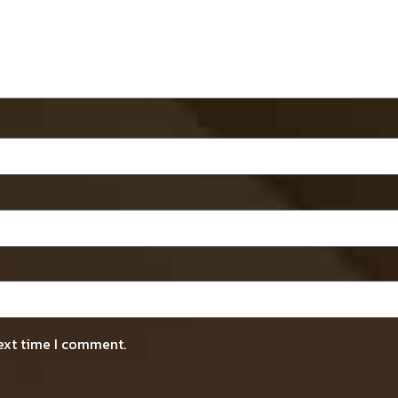
next time I comment.