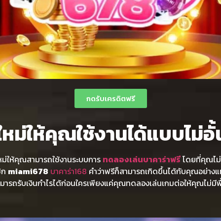
กดรับเครดิตฟรี
หม่ให้คุณใช้งานได้แบบไม่อั
มเกมใหม่ให้คุณสามารถใช้งานระบบการ
ทดลองเล่นบาคาร่าฟรี
โดยที่คุณไม่
ชิก
miami678
บาคาร่า168
คำว่าฟรีก็สามารถเกิดขึ้นได้กับคุณอย่างแท
ามารถรับเงินกำไรได้ก่อนใครเพียงแค่คุณทดลองเล่นเกมต่อให้คุณไม่มี