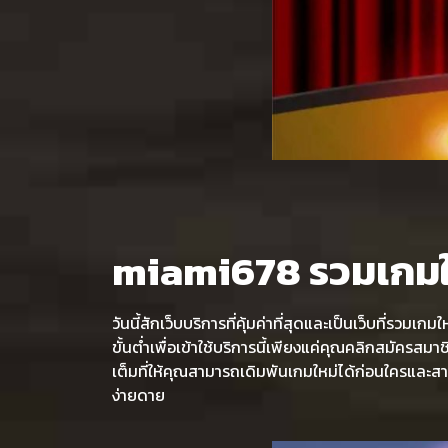
miami678
รวมเกมใ
วันนี้สักเว็บบริการที่คุ้มค่าที่สุดและเป็นเว็บที่รว
ขั้นต่ำเพื่อเข้าใช้บริการนี้เพียงแค่คุณคลิกสมัครสมา
เต็มที่ให้คุณสามารถเดิมพันเกมใหม่ได้ก่อนใครและส
ง่ายดาย