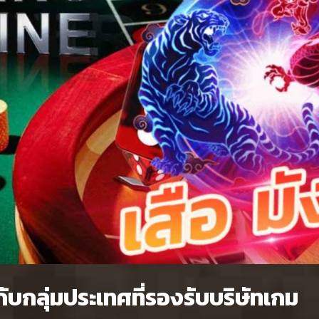
ับกลุ่มประเทศที่รองรับบริษัทเกม