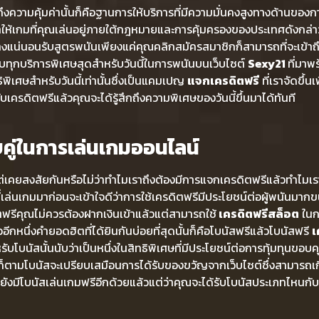
งความคุ้มค่านั้นก็คือฐานการให้บริการที่มีความมั่นคงสูงทางด้านของก
ำให้เกมที่คุณเล่นอยู่ภายใต้กฎหมายและการคุ้มครองของประเทศดังกล่
งแน่นอนรับสูตรพนันเพียงแค่คุณคลิกสมัครสมาชิกก็สามารถที่จะเข้าถึ
ับทุกบริการพิเศษสุดสำหรับวันนี้ในการพนันบนเว็บไซต์
Sexy21
ที่มาพ
พิเศษสำหรับวันนี้เท่านั้นซึ่งเป็นแคมเปญ
แจกเครดิตฟรี
ที่เราจัดขึ้น
บเครดิตฟรีแล้วคุณจะได้รู้สึกถึงความพิเศษของวันนี้ขึ้นมาได้ทันที
บคู่ในการเล่นเกมออนไลน์
่เคยสงสัยกันหรือไม่ว่าทำไมเราถึงต้องมีการแจกเครดิตฟรีแล้วทำไมเราจ
่เล่นเกมมาก่อนจะเข้าใจดีว่าการใช้เครดิตฟรีมีประโยชน์ต่อผู้พนันม
ตฟรีคุณไม่ควรต้องฝากเงินเข้าแล้วแต่สามารถใช้
เครดิตฟรีสล็อต
ในก
ีกหนึ่งคำยอดฮิตที่ได้ยินกันบ่อยที่สุดนั้นก็คือโบนัสฟรีแล้วโบนัสฟรี
เ
บนัสนั้นนับว่าเป็นหนึ่งในสิทธิพิเศษที่มีประโยชน์ต่อการทุ้มทุนขอบคุ
หร่ก็ตามโบนัสจะเปรียบเสมือนการได้รับของขวัญจากเว็บไซต์ซึ่งสามาร
ยังมีโบนัสเล่นเกมฟรีอีกด้วยแล้วแต่ว่าคุณจะได้รับโบนัสประเภทไหนกับเ