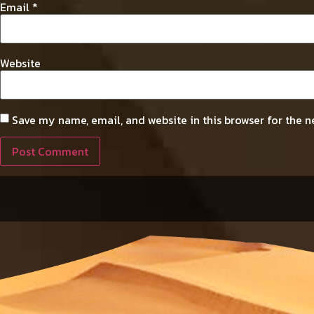
Email
*
Website
Save my name, email, and website in this browser for the 