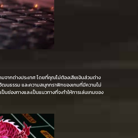
กมจากต่างประเทศ โดยที่คุณไม่ต้องเสียเงินส่วนต่าง
้านวัฒนธรรม และความสนุกกราฟิกของเกมที่มีความไม่
งเป็นช่องทางและเป็นแนวทางที่จะทำให้การเล่นเกมของ