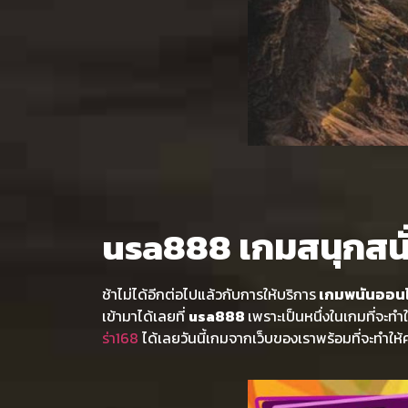
usa888
เกมสนุกสนั
ช้าไม่ได้อีกต่อไปแล้วกับการให้บริการ
เกมพนันออน
เข้ามาได้เลยที่
usa888
เพราะเป็นหนึ่งในเกมที่จะท
ร่า168
ได้เลยวันนี้เกมจากเว็บของเราพร้อมที่จะทำให