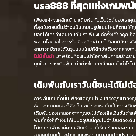
usa888
ที่สุดแห่งเกมพนั
เพียงแค่คุณคลิกเข้ามาเดิมพันกับเว็บไซต์ของเราคุ
ที่สุดในตอนนี้ไม่ว่าจะเป็นเกมในรูปแบบไหนก็ตามให้ค
บอกได้เลยว่าเล่นเกมกับเราเพียงแค่ครั้งเดียวคุณก็ส
พลาดโอกาสในการรับเงินคลิกเข้ามาได้เลยที่นี่การเริ
สามารถมีรายได้ในรูปแบบใหม่ที่ดีกว่าเดิมจากค่ายเกม
ไม่มีขั้นต่ำ
เราพร้อมที่จะแนะนำโอกาสในการสร้างรายได
ทุนในการลงเดิมพันแต่อย่างใดและเมื่อคุณทำกำไรได้ค
เดิมพันกับเราวันนี้ชนะได้ไม่ต
การเล่นเกมที่ดีนั้นเพียงแค่คุณนำเงินของคุณมาลงทุ
ซึ่งบอกง่ายๆเลยก็คือเว็บไซต์ของเรานั้นเป็นการเดิม
เดิมพันของเรานอกจากคุณจะไม่ต้องเสียเงินขั้นต่ำแล
พันกี่ครั้งก็ทำเงินได้ในปัจจุบันนี้คุณไม่จำเป็นต้อ
ได้ง่ายๆเพียงแค่คุณคลิกเข้ามาที่เรียบร้อยของเราเท
จากคนไทยเป็นอย่างมากเพราะแกมาจากต่างประเทศนั้นมี