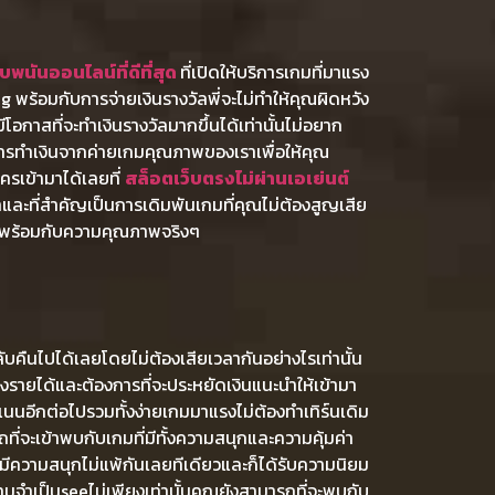
็บพนันออนไลน์ที่ดีที่สุด
ที่เปิดให้บริการเกมที่มาแรง
g พร้อมกับการจ่ายเงินรางวัลพี่จะไม่ทำให้คุณผิดหวัง
อกาสที่จะทำเงินรางวัลมากขึ้นได้เท่านั้นไม่อยาก
ในการทำเงินจากค่ายเกมคุณภาพของเราเพื่อให้คุณ
ครเข้ามาได้เลยที่
สล็อตเว็บตรงไม่ผ่านเอเย่นต์
ำและที่สำคัญเป็นการเดิมพันเกมที่คุณไม่ต้องสูญเสีย
ี่มาพร้อมกับความคุณภาพจริงๆ
บคืนไปได้เลยโดยไม่ต้องเสียเวลากันอย่างไรเท่านั้น
างรายได้และต้องการที่จะประหยัดเงินแนะนำให้เข้ามา
นนอีกต่อไปรวมทั้งง่ายเกมมาแรงไม่ต้องทำเทิร์นเดิม
ถที่จะเข้าพบกับเกมที่มีทั้งความสนุกและความคุ้มค่า
ี่มีความสนุกไม่แพ้กันเลยทีเดียวและก็ได้รับความนิยม
มจำเป็นseeไม่เพียงเท่านั้นคุณยังสามารถที่จะพบกับ