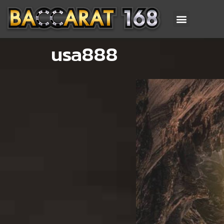
บาคาร่าออนไลน์
สล็อตออนไลน์
usa888