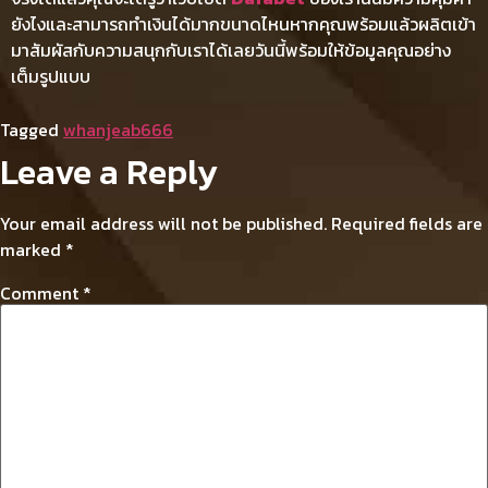
ยังไงและสามารถทำเงินได้มากขนาดไหนหากคุณพร้อมแล้วผลิตเข้า
มาสัมผัสกับความสนุกกับเราได้เลยวันนี้พร้อมให้ข้อมูลคุณอย่าง
เต็มรูปแบบ
Tagged
whanjeab666
Leave a Reply
Your email address will not be published.
Required fields are
marked
*
Comment
*